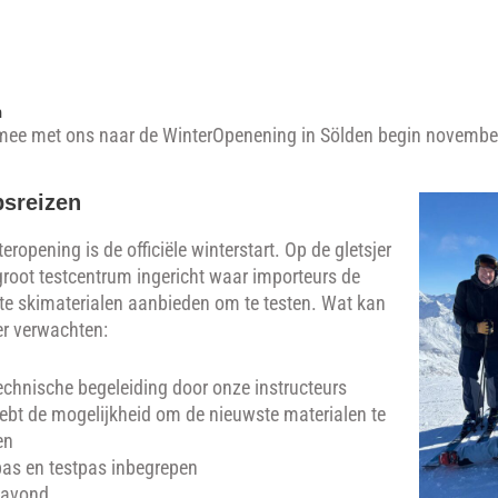
n
 mee met ons naar de WinterOpenening in Sölden begin novemb
psreizen
eropening is de officiële winterstart. Op de gletsjer
groot testcentrum ingericht waar importeurs de
te skimaterialen aanbieden om te testen. Wat kan
er verwachten:
echnische begeleiding door onze instructeurs
ebt de mogelijkheid om de nieuwste materialen te
en
pas en testpas inbegrepen
mavond