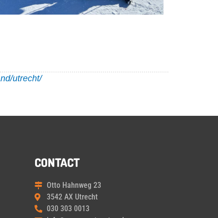
nd/utrecht/
CONTACT
Otto Hahnweg 23
3542 AX Utrecht
030 303 0013