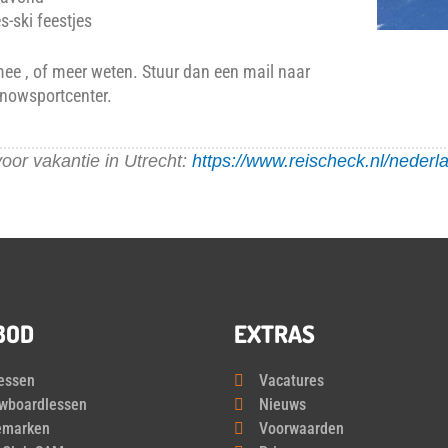
s-ski feestjes
mee , of meer weten. Stuur dan een mail naar
nowsportcenter.
voor vakantie in Utrecht:
https://www.reischeck.nl/nederla
BOD
EXTRAS
lessen
Vacatures
wboardlessen
Nieuws
emarken
Voorwaarden