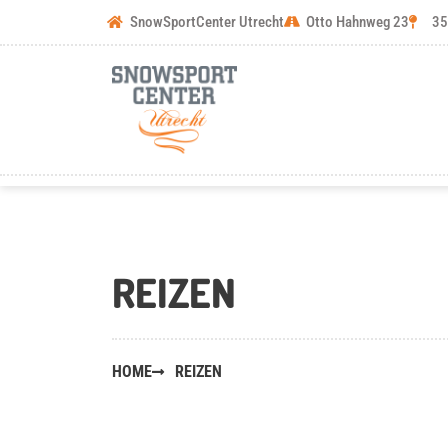
Skip
SnowSportCenter Utrecht
Otto Hahnweg 23
35
to
content
REIZEN
HOME
REIZEN