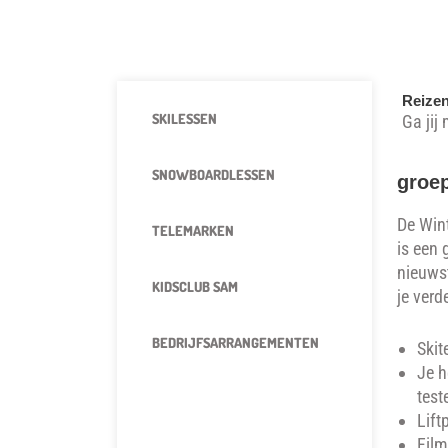
Reize
SKILESSEN
Ga jij
SNOWBOARDLESSEN
groe
De Wint
TELEMARKEN
is een 
nieuws
KIDSCLUB SAM
je verd
BEDRIJFSARRANGEMENTEN
Skit
Je h
test
REIZEN
Lift
Fil