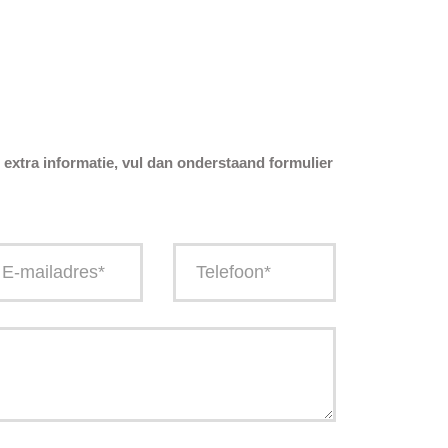
u extra informatie, vul dan onderstaand formulier
T
e
l
e
f
o
o
n
n