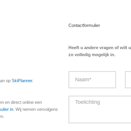
Contactformulier
Heeft u andere vragen of wilt 
zo volledig mogelijk in.
N
E
aan op
SkiPlanner
.
a
-
a
m
m
a
T
i
en en direct online een
o
l
ulier in
. Wij nemen vervolgens
e
a
en.
l
d
i
r